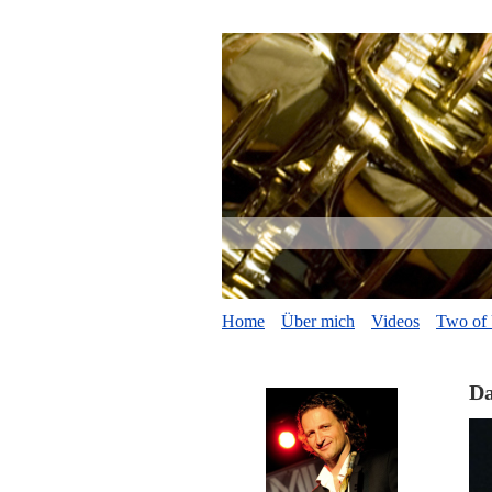
Home
Über mich
Videos
Two of
Da