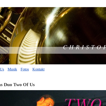
C H R I S T O P H T
 Us
Musik
Fotos
Kontakt
s Duo Two Of Us