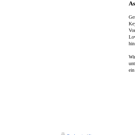
As
Ges
Ke
Von
Lov
hin
Wir
unt
ein