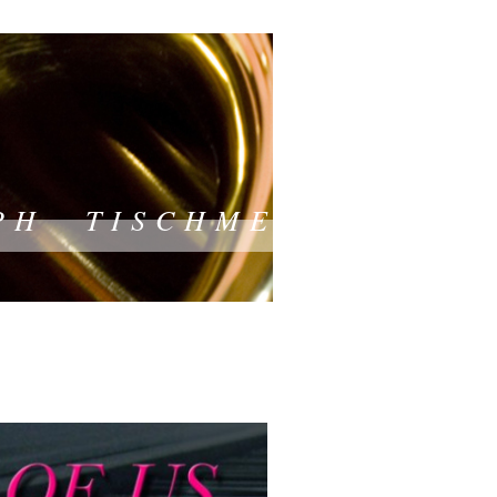
 I S C H M E Y E R