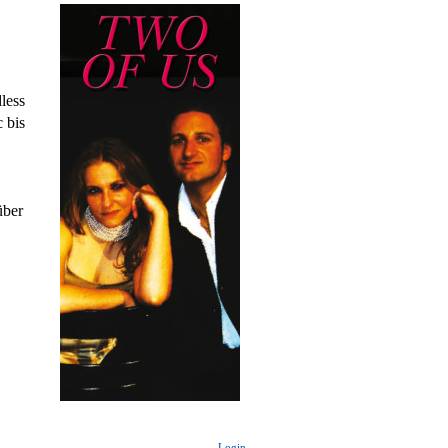
less
 bis
über
Login